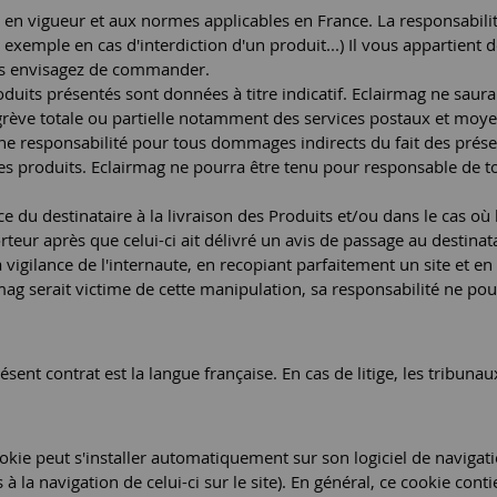
 en vigueur et aux normes applicables en France. La responsabilit
 exemple en cas d'interdiction d'un produit...) Il vous appartient d
vous envisagez de commander.
duits présentés sont données à titre indicatif. Eclairmag ne saura
 grève totale ou partielle notamment des services postaux et moy
une responsabilité pour tous dommages indirects du fait des présen
des produits. Eclairmag ne pourra être tenu pour responsable de 
du destinataire à la livraison des Produits et/ou dans le cas où l
teur après que celui-ci ait délivré un avis de passage au destinata
a vigilance de l'internaute, en recopiant parfaitement un site et 
ag serait victime de cette manipulation, sa responsabilité ne pou
ésent contrat est la langue française. En cas de litige, les tribun
n cookie peut s'installer automatiquement sur son logiciel de navi
es à la navigation de celui-ci sur le site). En général, ce cookie c