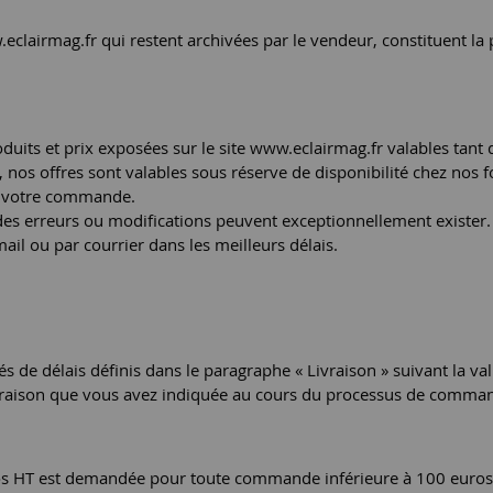
.eclairmag.fr qui restent archivées par le vendeur, constituent l
duits et prix exposées sur le site www.eclairmag.fr valables tant qu'
nos offres sont valables sous réserve de disponibilité chez nos fo
de votre commande.
s erreurs ou modifications peuvent exceptionnellement exister. D
l ou par courrier dans les meilleurs délais.
tés de délais définis dans le paragraphe « Livraison » suivant la 
 livraison que vous avez indiquée au cours du processus de comma
uros HT est demandée pour toute commande inférieure à 100 euros H