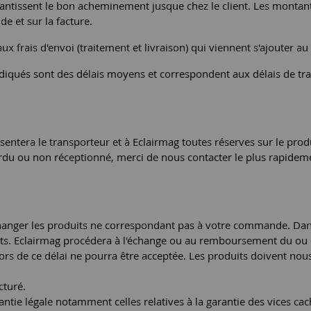
tissent le bon acheminement jusque chez le client. Les montants 
e et sur la facture.
aux frais d'envoi (traitement et livraison) qui viennent s'ajoute
ndiqués sont des délais moyens et correspondent aux délais de trai
entera le transporteur et à Eclairmag toutes réserves sur le prod
 perdu ou non réceptionné, merci de nous contacter le plus rapideme
hanger les produits ne correspondant pas à votre commande. Dans 
uits. Eclairmag procédera à l'échange ou au remboursement du ou 
ors de ce délai ne pourra être acceptée. Les produits doivent nous
acturé.
antie légale notamment celles relatives à la garantie des vices ca