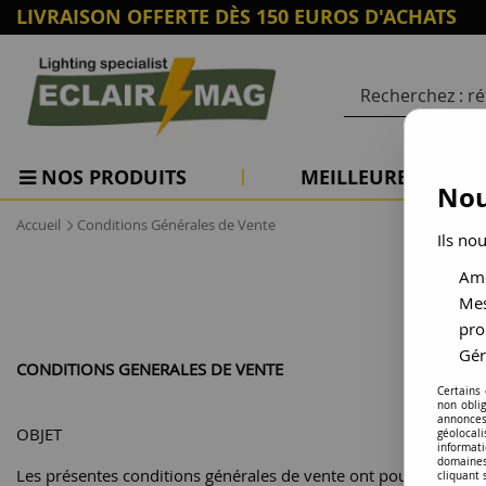
LIVRAISON OFFERTE DÈS 150 EUROS D'ACHATS
NOS PRODUITS
MEILLEURES VENTE
Nou
>
Accueil
Conditions Générales de Vente
Ils no
Amé
Mes
pro
Gér
CONDITIONS GENERALES DE VENTE
Certains
non obli
annonces
OBJET
géolocal
informati
domaines
Les présentes conditions générales de vente ont pour objet d'
cliquant 