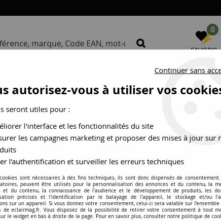
0
FAVORIS
Continuer sans acc
S
NOS MARQUES
BUREAU D
s autorisez-vous à utiliser vos cookie
us seront utiles pour :
Nos conditions générales de vente
liorer l'interface et les fonctionnalités du site
urer les campagnes marketing et proposer des mises à jour sur 
duits
er l'authentification et surveiller les erreurs techniques
 cookies sont nécessaires à des fins techniques, ils sont donc dispensés de consentement. 
gatoires, peuvent être utilisés pour la personnalisation des annonces et du contenu, la m
 et du contenu, la connaissance de l'audience et le développement de produits, les d
isation précises et l'identification par le balayage de l'appareil, le stockage et/ou l'
ons sur un appareil. Si vous donnez votre consentement, celui-ci sera valable sur l’ensemble
 de eclairmag.fr. Vous disposez de la possibilité de retirer votre consentement à tout 
informer tout éventuel consommateur, personne physique ou morale
sur le widget en bas à droite de la page. Pour en savoir plus, consulter notre politique de coo