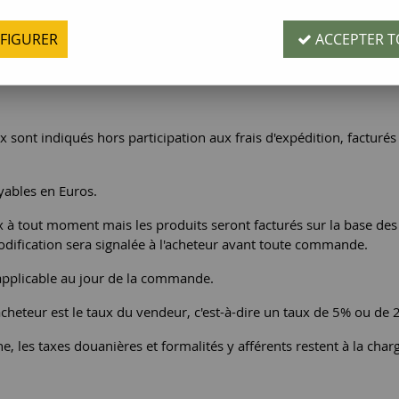
mandés. Ces conditions générales de vente définissent également le
FIGURER
ACCEPTER T
es ventes, par le vendeur, des produits proposés sur son site Inter
es conditions.
ix sont indiqués hors participation aux frais d'expédition, factur
yables en Euros.
rix à tout moment mais les produits seront facturés sur la base d
odification sera signalée à l'acheteur avant toute commande.
applicable au jour de la commande.
acheteur est le taux du vendeur, c'est-à-dire un taux de 5% ou de 
ne, les taxes douanières et formalités y afférents restent à la char