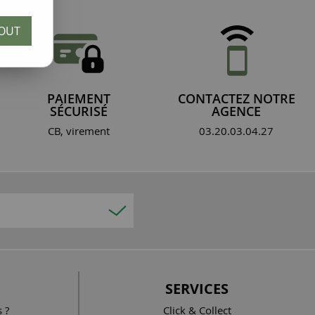
OUT
PAIEMENT
CONTACTEZ NOTRE
SÉCURISÉ
AGENCE
CB, virement
03.20.03.04.27
SERVICES
 ?
Click & Collect