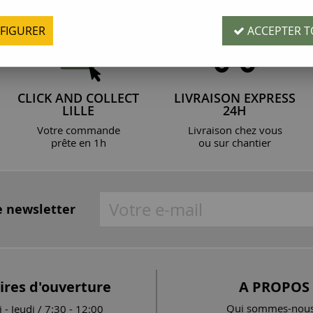
FIGURER
ACCEPTER T
CLICK AND COLLECT
LIVRAISON EXPRESS
LILLE
24H
Votre commande
Livraison chez vous
prête en 1h
ou sur chantier
e newsletter
ires d'ouverture
A PROPOS
Qui sommes-nous
 - Jeudi / 7:30 - 12:00