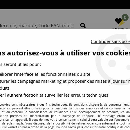
0
FAVORIS
Continuer sans acc
S
NOS MARQUES
BUREAU D
s autorisez-vous à utiliser vos cookie
us seront utiles pour :
Commande rapide
liorer l'interface et les fonctionnalités du site
urer les campagnes marketing et proposer des mises à jour sur 
duits
er l'authentification et surveiller les erreurs techniques
 cookies sont nécessaires à des fins techniques, ils sont donc dispensés de consentement. 
gatoires, peuvent être utilisés pour la personnalisation des annonces et du contenu, la m
 et du contenu, la connaissance de l'audience et le développement de produits, les d
isation précises et l'identification par le balayage de l'appareil, le stockage et/ou l'
 livre partout en France Métropolitaine via n
ons sur un appareil. Si vous donnez votre consentement, celui-ci sera valable sur l’ensemble
 de eclairmag.fr. Vous disposez de la possibilité de retirer votre consentement à tout 
sur le widget en bas à droite de la page. Pour en savoir plus, consulter notre politique de coo