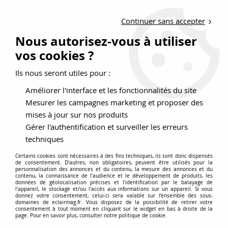
LIVRAISON OFFERTE DÈS 150 EUROS D'ACHATS
Continuer sans accepter
Nouveau client ?
Créez un compte pro
Nous autorisez-vous à utiliser
vos cookies ?
0
Ils nous seront utiles pour :
Améliorer l'interface et les fonctionnalités du site
>
>
Accueil
Meilleures Ventes
COMMERCES
Mesurer les campagnes marketing et proposer des
COMMERCES
mises à jour sur nos produits
Gérer l'authentification et surveiller les erreurs
techniques
Certains cookies sont nécessaires à des fins techniques, ils sont donc dispensés
de consentement. D'autres, non obligatoires, peuvent être utilisés pour la
TRIER & FILTRER
personnalisation des annonces et du contenu, la mesure des annonces et du
contenu, la connaissance de l'audience et le développement de produits, les
données de géolocalisation précises et l'identification par le balayage de
l'appareil, le stockage et/ou l'accès aux informations sur un appareil. Si vous
22 articles sur
22
donnez votre consentement, celui-ci sera valable sur l’ensemble des sous-
domaines de eclairmag.fr. Vous disposez de la possibilité de retirer votre
consentement à tout moment en cliquant sur le widget en bas à droite de la
page. Pour en savoir plus, consulter notre politique de cookie.