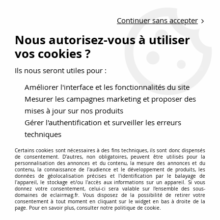
LIVRAISON OFFERTE DÈS 150 EUROS D'ACHATS
Continuer sans accepter
Nouveau client ?
Créez un compte pro
Nous autorisez-vous à utiliser
vos cookies ?
0
Ils nous seront utiles pour :
Améliorer l'interface et les fonctionnalités du site
>
>
Accueil
Meilleures Ventes
TETE DE MAT
Mesurer les campagnes marketing et proposer des
TETE DE MAT
mises à jour sur nos produits
Gérer l'authentification et surveiller les erreurs
techniques
Certains cookies sont nécessaires à des fins techniques, ils sont donc dispensés
de consentement. D'autres, non obligatoires, peuvent être utilisés pour la
TRIER & FILTRER
personnalisation des annonces et du contenu, la mesure des annonces et du
contenu, la connaissance de l'audience et le développement de produits, les
données de géolocalisation précises et l'identification par le balayage de
l'appareil, le stockage et/ou l'accès aux informations sur un appareil. Si vous
8 articles sur
8
donnez votre consentement, celui-ci sera valable sur l’ensemble des sous-
domaines de eclairmag.fr. Vous disposez de la possibilité de retirer votre
consentement à tout moment en cliquant sur le widget en bas à droite de la
page. Pour en savoir plus, consulter notre politique de cookie.