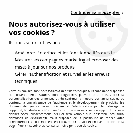
LIVRAISON OFFERTE DÈS 150 EUROS D'ACHATS
Continuer sans accepter
Nouveau client ?
Créez un compte pro
Nous autorisez-vous à utiliser
vos cookies ?
0
Ils nous seront utiles pour :
Améliorer l'interface et les fonctionnalités du site
>
>
>
Accueil
Éclairage
Éclairage intérieur décoratif
Abat-jour
Mesurer les campagnes marketing et proposer des
Abat-jour
mises à jour sur nos produits
Gérer l'authentification et surveiller les erreurs
techniques
Certains cookies sont nécessaires à des fins techniques, ils sont donc dispensés
de consentement. D'autres, non obligatoires, peuvent être utilisés pour la
personnalisation des annonces et du contenu, la mesure des annonces et du
contenu, la connaissance de l'audience et le développement de produits, les
données de géolocalisation précises et l'identification par le balayage de
TRIER & FILTRER
l'appareil, le stockage et/ou l'accès aux informations sur un appareil. Si vous
donnez votre consentement, celui-ci sera valable sur l’ensemble des sous-
domaines de eclairmag.fr. Vous disposez de la possibilité de retirer votre
consentement à tout moment en cliquant sur le widget en bas à droite de la
30 articles sur
203
page. Pour en savoir plus, consulter notre politique de cookie.