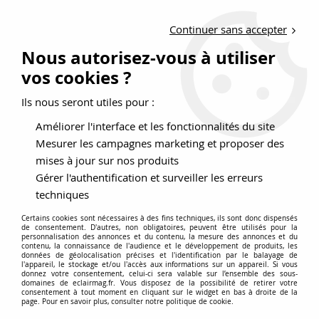
LIVRAISON OFFERTE DÈS 150 EUROS D'ACHATS
Continuer sans accepter
Nouveau client ?
Créez un compte pro
Nous autorisez-vous à utiliser
vos cookies ?
0
Ils nous seront utiles pour :
Améliorer l'interface et les fonctionnalités du site
>
>
>
Accueil
Éclairage
Éclairage intérieur décoratif
Spot - Câble tendu
Mesurer les campagnes marketing et proposer des
Spot - Câble tendu
mises à jour sur nos produits
Gérer l'authentification et surveiller les erreurs
techniques
Certains cookies sont nécessaires à des fins techniques, ils sont donc dispensés
de consentement. D'autres, non obligatoires, peuvent être utilisés pour la
personnalisation des annonces et du contenu, la mesure des annonces et du
contenu, la connaissance de l'audience et le développement de produits, les
données de géolocalisation précises et l'identification par le balayage de
TRIER & FILTRER
l'appareil, le stockage et/ou l'accès aux informations sur un appareil. Si vous
donnez votre consentement, celui-ci sera valable sur l’ensemble des sous-
domaines de eclairmag.fr. Vous disposez de la possibilité de retirer votre
consentement à tout moment en cliquant sur le widget en bas à droite de la
30 articles sur
188
page. Pour en savoir plus, consulter notre politique de cookie.