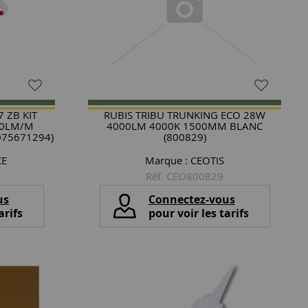
7 ZB KIT
RUBIS TRIBU TRUNKING ECO 28W
00LM/M
4000LM 4000K 1500MM BLANC
8075671294)
(800829)
CE
Marque :
CEOTIS
Réf. CEO800829
us
Connectez-vous
arifs
pour voir les tarifs