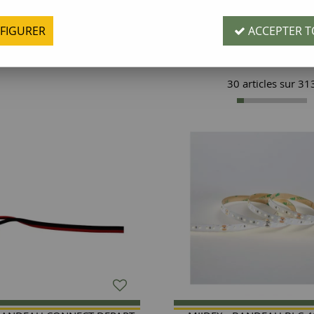
Famille
FIGURER
ACCEPTER T
30 articles sur
31