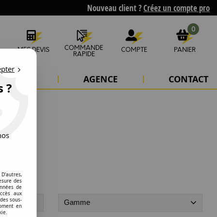
Nouveau client ?
Créez un compte pro
0
COMMANDE
MES DEVIS
COMPTE
PANIER
RAPIDE
epter
'ÉTUDES
AGENCE
CONTACT
s ?
nos
D'autres,
esure des
onnées de
accès aux
 des sous-
Gamme
moment en
kie.