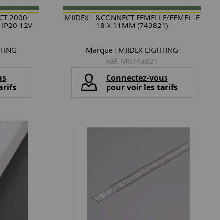
CT 2000-
MIIDEX - &CONNECT FEMELLE/FEMELLE
IP20 12V
18 X 11MM (749821)
HTING
Marque :
MIIDEX LIGHTING
Réf. MII749821
us
Connectez-vous
arifs
pour voir les tarifs