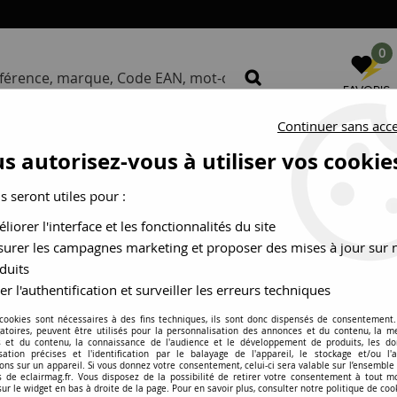
0
FAVORIS
Continuer sans acc
S
NOS MARQUES
BUREAU D
s autorisez-vous à utiliser vos cookie
us seront utiles pour :
Bandeau - Ruban
liorer l'interface et les fonctionnalités du site
urer les campagnes marketing et proposer des mises à jour sur 
duits
er l'authentification et surveiller les erreurs techniques
 cookies sont nécessaires à des fins techniques, ils sont donc dispensés de consentement. 
gatoires, peuvent être utilisés pour la personnalisation des annonces et du contenu, la m
 et du contenu, la connaissance de l'audience et le développement de produits, les d
isation précises et l'identification par le balayage de l'appareil, le stockage et/ou l'
ons sur un appareil. Si vous donnez votre consentement, celui-ci sera valable sur l’ensemble
é
Marque
 de eclairmag.fr. Vous disposez de la possibilité de retirer votre consentement à tout 
sur le widget en bas à droite de la page. Pour en savoir plus, consulter notre politique de coo