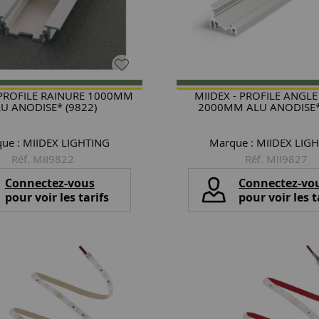
 PROFILE RAINURE 1000MM
MIIDEX - PROFILE ANGLE
U ANODISE* (9822)
2000MM ALU ANODISE* 
ue :
MIIDEX LIGHTING
Marque :
MIIDEX LIG
Réf. MII9822
Réf. MII9827
Connectez-vous
Connectez-vo
pour voir les tarifs
pour voir les t