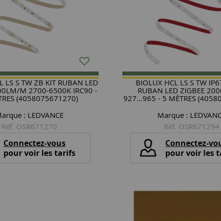
L LS S TW ZB KIT RUBAN LED
BIOLUX HCL LS S TW IP6
00LM/M 2700-6500K IRC90 -
RUBAN LED ZIGBEE 20
TRES (4058075671270)
927...965 - 5 MÈTRES (405
arque :
LEDVANCE
Marque :
LEDVAN
Réf. OSR671270
Réf. OSR671294
Connectez-vous
Connectez-vo
pour voir les tarifs
pour voir les t