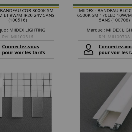
- BANDEAU COB 3000K 5M
MIIDEX - BANDEAU BLC C
M ET 9W/M IP20 24V 5ANS
6500K 5M 170LED 10W/M 
(100516)
5ANS (100708)
ue :
MIIDEX LIGHTING
Marque :
MIIDEX LIG
Réf. MII100516
Réf. MII100708
Connectez-vous
Connectez-vo
pour voir les tarifs
pour voir les t