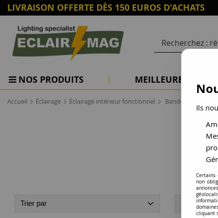
LIVRAISON OFFERTE DÈS 150 EUROS D'ACHATS
NOS PRODUITS
MEILLEURES VENTE
Nou
>
>
>
Accueil
Éclairage
Éclairage intérieur fonctionnel
Bandeau - Ruban
Ils no
Amé
Mes
pro
Gér
Certains
non obli
annonces
géolocal
informati
Trier par
Disponibilit
domaines
cliquant 