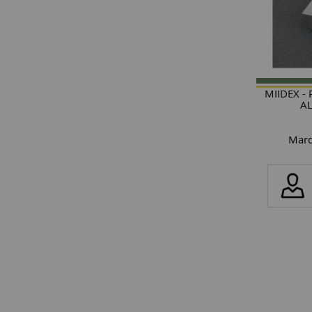
MIIDEX -
AL
Marq