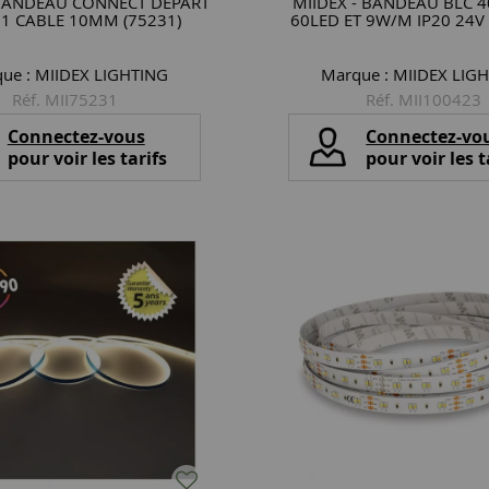
 BANDEAU CONNECT DEPART
MIIDEX - BANDEAU BLC 
1 CABLE 10MM (75231)
60LED ET 9W/M IP20 24V 
ue :
MIIDEX LIGHTING
Marque :
MIIDEX LIG
Réf. MII75231
Réf. MII100423
Connectez-vous
Connectez-vo
pour voir les tarifs
pour voir les t