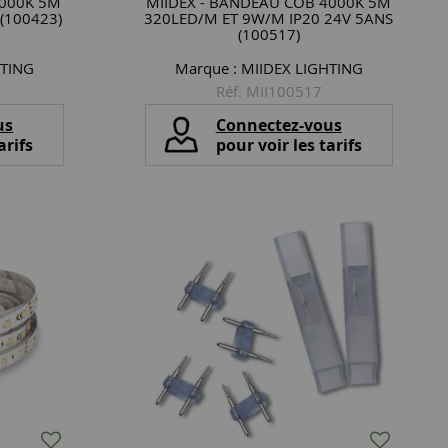
4000K 5M
MIIDEX - BANDEAU COB 4000K 5M
(100423)
320LED/M ET 9W/M IP20 24V 5ANS
(100517)
HTING
Marque :
MIIDEX LIGHTING
Réf. MII100517
us
Connectez-vous
arifs
pour voir les tarifs