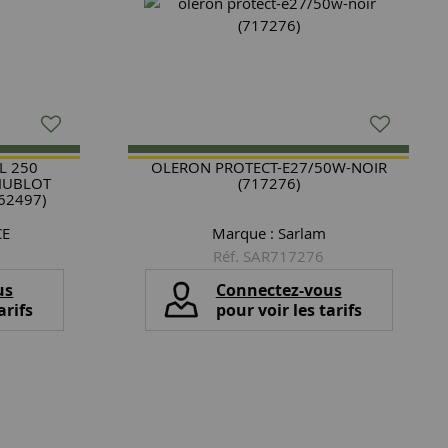
L 250
OLERON PROTECT-E27/50W-NOIR
HUBLOT
(717276)
62497)
CE
Marque :
Sarlam
Réf. SAR717276
us
Connectez-vous
arifs
pour voir les tarifs