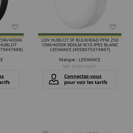
15W/4000K
LDV HUBLOT SF BULKHEAD PFM 250
 HUBLOT
10W/4000K 800LM IK10 IP65 BLANC
75647688)
LEDVANCE (4058075374867)
CE
Marque :
LEDVANCE
Réf. OSR374867
us
Connectez-vous
arifs
pour voir les tarifs