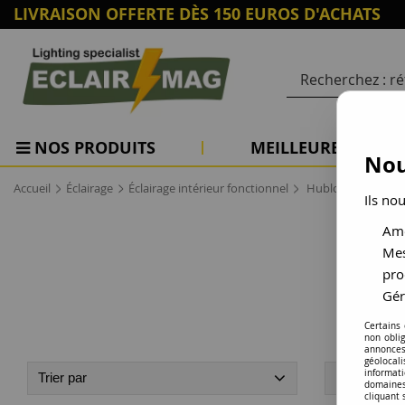
LIVRAISON OFFERTE DÈS 150 EUROS D'ACHATS
NOS PRODUITS
MEILLEURES VENTE
Nou
>
>
>
Accueil
Éclairage
Éclairage intérieur fonctionnel
Hublot
Ils no
Amé
Mes
pro
Gér
Certains
non obli
annonces
géolocal
informati
Trier par
Disponibilit
domaines
cliquant 