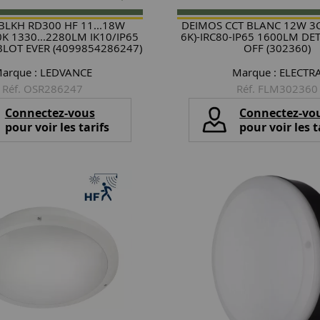
 BLKH RD300 HF 11...18W
DEIMOS CCT BLANC 12W 3C
K 1330...2280LM IK10/IP65
6K)-IRC80-IP65 1600LM DE
LOT EVER (4099854286247)
OFF (302360)
arque :
LEDVANCE
Marque :
ELECTR
Réf. OSR286247
Réf. FLM302360
Connectez-vous
Connectez-vo
pour voir les tarifs
pour voir les t