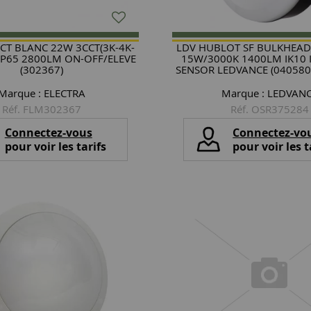
CT BLANC 22W 3CCT(3K-4K-
LDV HUBLOT SF BULKHEAD
-IP65 2800LM ON-OFF/ELEVE
15W/3000K 1400LM IK10 
(302367)
SENSOR LEDVANCE (040580
Marque :
ELECTRA
Marque :
LEDVAN
Réf. FLM302367
Réf. OSR375284
Connectez-vous
Connectez-vo
pour voir les tarifs
pour voir les t