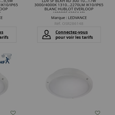
...9,5W
LDV SF BLKH RD 300 10...17W
IK10/IP65
3000/4000K 1310...2270LM IK10/IP65
LOOP
BLANC HUBLOT EVERLOOP
)
(4099854286148)
CE
Marque :
LEDVANCE
Réf. OSR286148
us
Connectez-vous
arifs
pour voir les tarifs