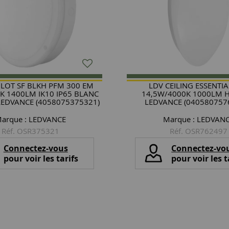
LOT SF BLKH PFM 300 EM
LDV CEILING ESSENTIA
K 1400LM IK10 IP65 BLANC
14,5W/4000K 1000LM 
LEDVANCE (4058075375321)
LEDVANCE (040580757
arque :
LEDVANCE
Marque :
LEDVAN
Réf. OSR375321
Réf. OSR762497
Connectez-vous
Connectez-vo
pour voir les tarifs
pour voir les t