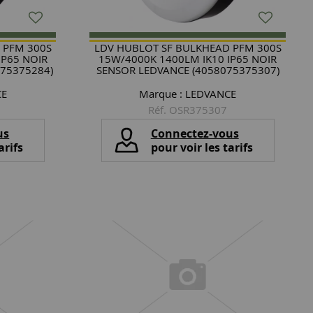
 PFM 300S
LDV HUBLOT SF BULKHEAD PFM 300S
IP65 NOIR
15W/4000K 1400LM IK10 IP65 NOIR
75375284)
SENSOR LEDVANCE (4058075375307)
CE
Marque :
LEDVANCE
Réf. OSR375307
us
Connectez-vous
arifs
pour voir les tarifs