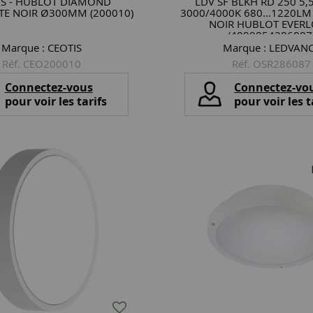
IS - HUBLOT DIAMOND
LDV SF BLKH RD 250 5,5
TE NOIR Ø300MM (200010)
3000/4000K 680...1220LM 
NOIR HUBLOT EVER
(4099854286087
Marque :
CEOTIS
Marque :
LEDVAN
Réf. CEO200010
Réf. OSR286087
Connectez-vous
Connectez-vo
pour voir les tarifs
pour voir les t