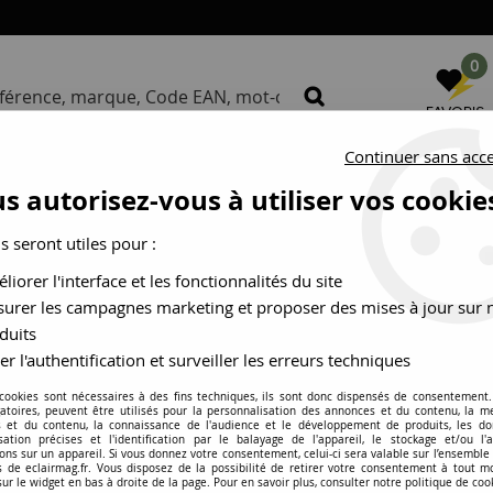
0
FAVORIS
Continuer sans acc
S
NOS MARQUES
BUREAU D
s autorisez-vous à utiliser vos cookie
us seront utiles pour :
Hublot
liorer l'interface et les fonctionnalités du site
urer les campagnes marketing et proposer des mises à jour sur 
duits
er l'authentification et surveiller les erreurs techniques
 cookies sont nécessaires à des fins techniques, ils sont donc dispensés de consentement. 
gatoires, peuvent être utilisés pour la personnalisation des annonces et du contenu, la m
 et du contenu, la connaissance de l'audience et le développement de produits, les d
isation précises et l'identification par le balayage de l'appareil, le stockage et/ou l'
ons sur un appareil. Si vous donnez votre consentement, celui-ci sera valable sur l’ensemble
é
Marque
 de eclairmag.fr. Vous disposez de la possibilité de retirer votre consentement à tout 
sur le widget en bas à droite de la page. Pour en savoir plus, consulter notre politique de coo