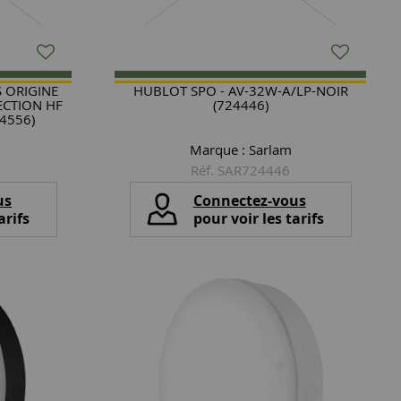
 ORIGINE
HUBLOT SPO - AV-32W-A/LP-NOIR
ECTION HF
(724446)
4556)
Marque :
Sarlam
Réf. SAR724446
us
Connectez-vous
arifs
pour voir les tarifs