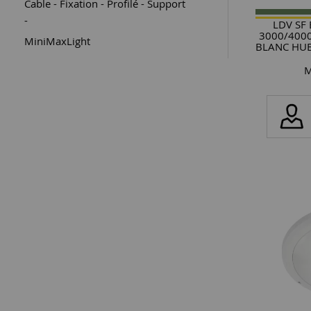
Cable - Fixation - Profilé - Support
-
LDV SF
3000/4000
MiniMaxLight
BLANC HUB
M