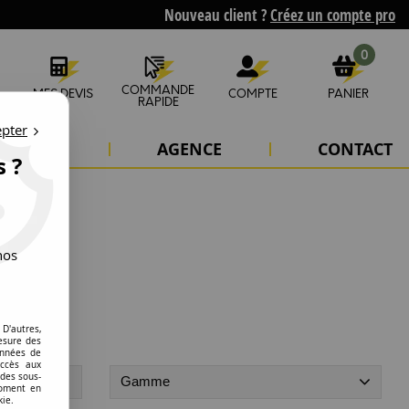
Nouveau client ?
Créez un compte pro
0
COMMANDE
MES DEVIS
COMPTE
PANIER
RAPIDE
epter
'ÉTUDES
AGENCE
CONTACT
s ?
nos
D'autres,
esure des
onnées de
accès aux
 des sous-
Gamme
moment en
kie.