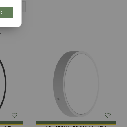
OUT
7