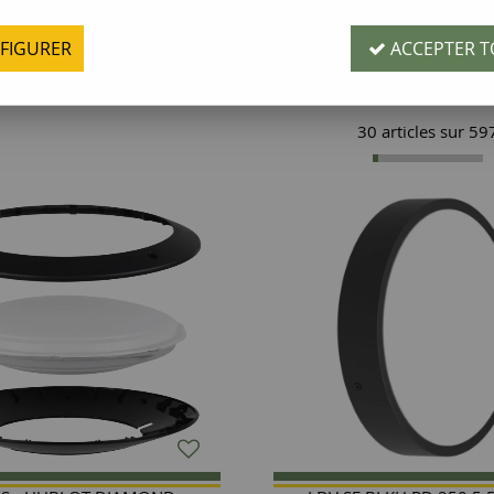
Categorie produit
FIGURER
ACCEPTER T
30 articles sur
59