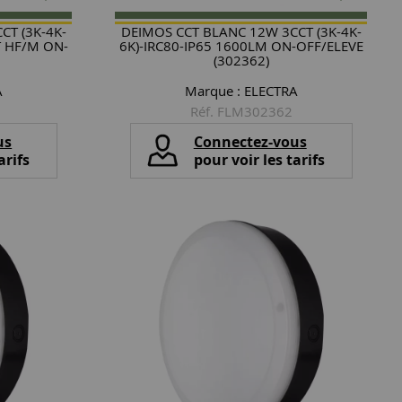
CT (3K-4K-
DEIMOS CCT BLANC 12W 3CCT (3K-4K-
T HF/M ON-
6K)-IRC80-IP65 1600LM ON-OFF/ELEVE
(302362)
A
Marque :
ELECTRA
Réf. FLM302362
us
Connectez-vous
arifs
pour voir les tarifs